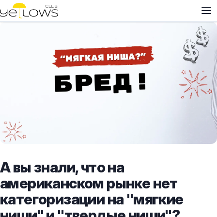
А вы знали, что на
американском рынке нет
категоризации на "мягкие
ниши" и "твердые ниши"?