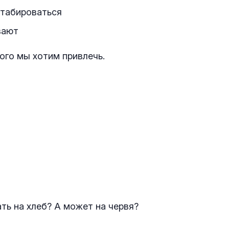
сштабироваться
вают
ого мы хотим привлечь.
ь на хлеб? А может на червя?