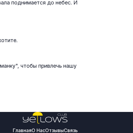
вала поднимается до небес. И
хотите.
иманку", чтобы привлечь нашу
Главная
О Нас
Отзывы
Связь